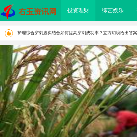
Co2打标系列：工业标记的新动能
(2026-08-06)
投资理财
综艺娱乐
右玉资讯网
护理综合穿刺虚实结合如何提高穿刺成功率？立方幻境给出答
武汉配眼镜 上海配眼镜
(2026-08-05)
武汉配眼镜 上海配眼镜
(2026-08-05)
揭秘成都私家侦探行业：专业服务助力城市安宁
(2026-08-05)
济南私家侦探行业揭秘：专业服务与案件解析全方位指南
(2026
云视频技术的发展与应用前景深度解析
(2026-08-05)
济南私家侦探行业现状与服务解析：专业调查助您安心
(2026-0
武汉配眼镜 上海配眼镜
(2026-08-05)