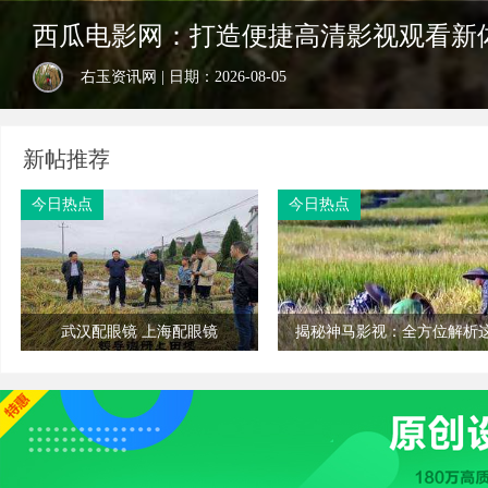
西瓜电影网：打造便捷高清影视观看新
东莞私家侦探行业全解析：服务内容与
右玉资讯网 | 日期：2026-08-05
右玉资讯网 | 日期：2026-08-05
新帖推荐
今日热点
今日热点
武汉配眼镜 上海配眼镜
揭秘神马影视：全方位解析
影视平台的独特魅力与功能优