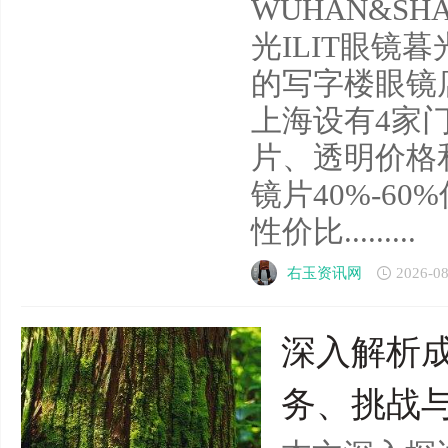
WUHAN&SHA
光ILIT眼镜
的写字楼眼镜
上海设有4家
片、透明价格
镜片40%-6
性价比.........
右玉资讯网
2026-08
深入解析
务、挑战