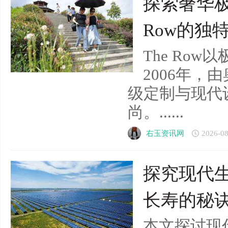
探索奢华极
Row的独
The Ro
2006年，
级定制与现代
尚。......
右玉资讯网
2026-08
探究现代
长寿的秘
本文探讨现