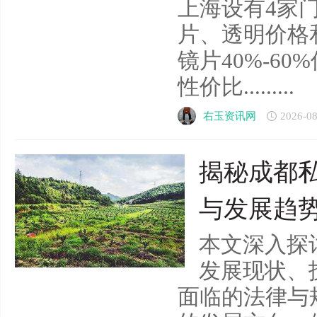
上海设有4家
片、透明价格
镜片40%-6
性价比.........
右玉资讯网
2026-08
揭秘成都
与发展趋
本文深入探
发展现状、
面临的法律与