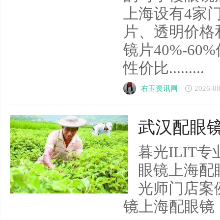
上海设有4家
片、透明价格
镜片40%-6
性价比.........
右玉资讯网
2026-08
武汉配眼镜
暮光ILIT
眼镜上海配
光师门店案
镜上海配眼镜